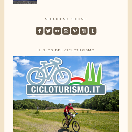
SEGUICI SUI SOCIAL!
roundedfacebook
roundedtwitterbird
roundedflickr
roundedinstagram
roundedpinterest
roundedyoutube
roundedtumblr
IL BLOG DEL CICLOTURISMO