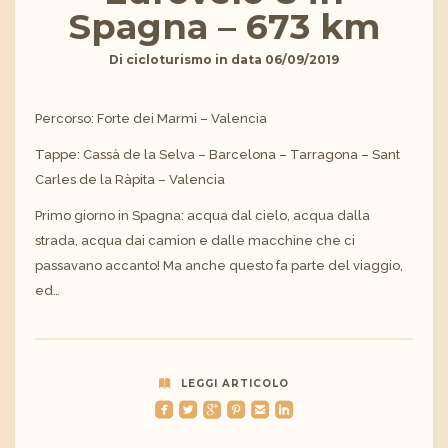
Spagna – 673 km
Di
cicloturismo
in data
06/09/2019
Percorso: Forte dei Marmi – Valencia
Tappe: Cassà de la Selva – Barcelona – Tarragona – Sant
Carles de la Ràpita – Valencia
Primo giorno in Spagna: acqua dal cielo, acqua dalla
strada, acqua dai camion e dalle macchine che ci
passavano accanto! Ma anche questo fa parte del viaggio,
ed…
LEGGI ARTICOLO
roundedfacebook
roundedtwitterbird
roundedgoogleplus
roundedpinterest
roundedemail
roundedlinkedin