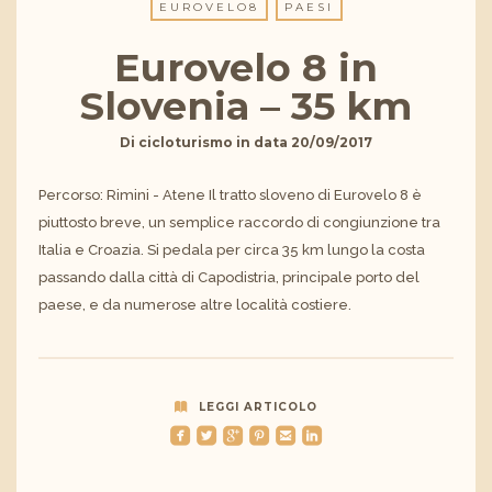
EUROVELO8
PAESI
Eurovelo 8 in
Slovenia – 35 km
Di
cicloturismo
in data
20/09/2017
Percorso: Rimini - Atene Il tratto sloveno di Eurovelo 8 è
piuttosto breve, un semplice raccordo di congiunzione tra
Italia e Croazia. Si pedala per circa 35 km lungo la costa
passando dalla città di Capodistria, principale porto del
paese, e da numerose altre località costiere.
LEGGI ARTICOLO
roundedfacebook
roundedtwitterbird
roundedgoogleplus
roundedpinterest
roundedemail
roundedlinkedin