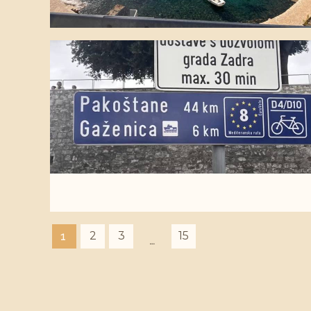
2
3
15
1
…