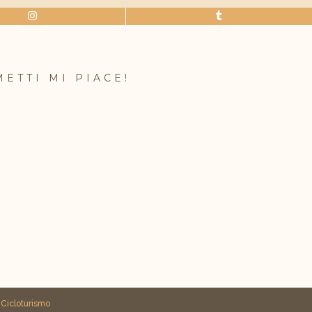
METTI MI PIACE!
i
Cicloturismo