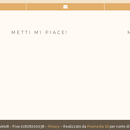
METTI MI PIACE!
Velo8 - P.iva 01828200038 -
Privacy
- Realizzato da
Piramedia Srl
per conto d