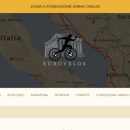
DONA A FONDAZIONE ANIMO ONLUS
A
PERCORSO
MARATONA
SPONSOR
CONTATTI
FONDAZIONE ANIMO 