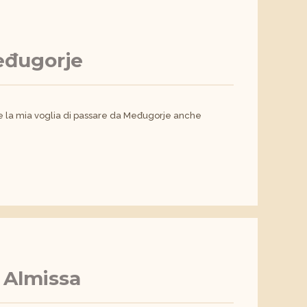
eđugorje
rte la mia voglia di passare da Međugorje anche
 Almissa