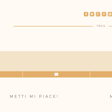
roundedfacebook
roundedtwitterbird
roundedgoogleplus
roundedpinterest
roundedemai
TAGS
METTI MI PIACE!