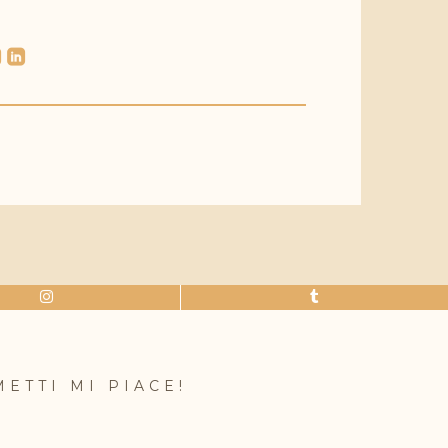
l
roundedlinkedin
METTI MI PIACE!