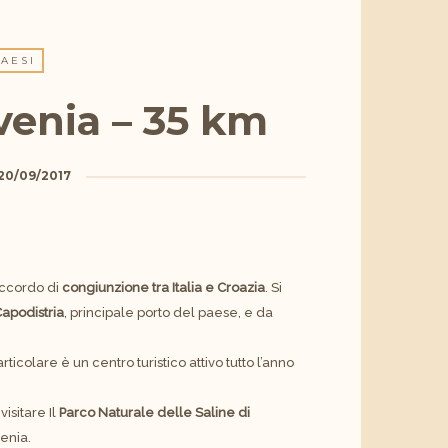
AESI
venia – 35 km
20/09/2017
raccordo di
congiunzione tra Italia e Croazia
. Si
apodistria
, principale porto del paese, e da
articolare è un centro turistico attivo tutto l’anno
isitare Il
Parco Naturale delle Saline di
venia.