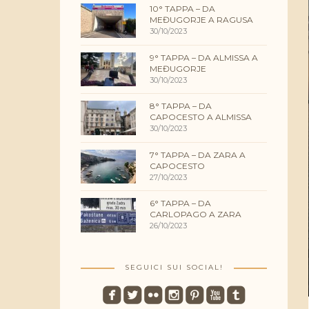
10° TAPPA – DA
MEĐUGORJE A RAGUSA
30/10/2023
9° TAPPA – DA ALMISSA A
MEĐUGORJE
30/10/2023
8° TAPPA – DA
CAPOCESTO A ALMISSA
30/10/2023
7° TAPPA – DA ZARA A
CAPOCESTO
27/10/2023
6° TAPPA – DA
CARLOPAGO A ZARA
26/10/2023
SEGUICI SUI SOCIAL!
roundedfacebook
roundedtwitterbird
roundedflickr
roundedinstagram
roundedpinterest
roundedyoutube
roundedtumblr