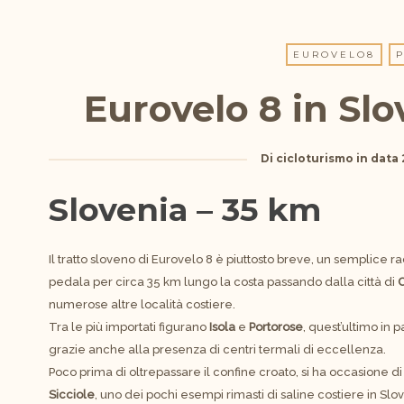
EUROVELO8
P
Eurovelo 8 in Slo
Di
cicloturismo
in data
Slovenia – 35 km
Il tratto sloveno di Eurovelo 8 è piuttosto breve, un semplice 
pedala per circa 35 km lungo la costa passando dalla città di
C
numerose altre località costiere.
Tra le più importati figurano
Isola
e
Portorose
, quest’ultimo in p
grazie anche alla presenza di centri termali di eccellenza.
Poco prima di oltrepassare il confine croato, si ha occasione di v
Sicciole
, uno dei pochi esempi rimasti di saline costiere in Slo