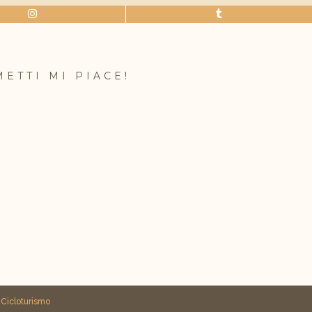
METTI MI PIACE!
i
Cicloturismo