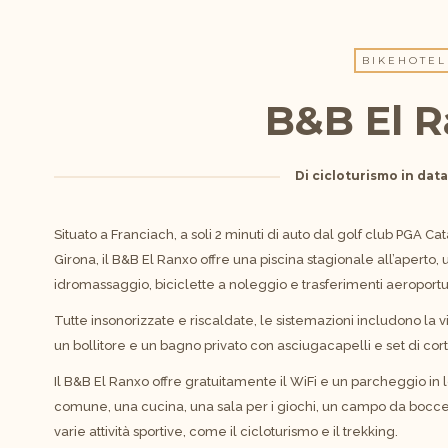
BIKEHOTEL
B&B El 
Di
cicloturismo
in dat
Situato a Franciach, a soli 2 minuti di auto dal golf club PGA 
Girona, il B&B El Ranxo offre una piscina stagionale all’apert
idromassaggio, biciclette a noleggio e trasferimenti aeroportu
Tutte insonorizzate e riscaldate, le sistemazioni includono la 
un bollitore e un bagno privato con asciugacapelli e set di cort
Il B&B El Ranxo offre gratuitamente il WiFi e un parcheggio in 
comune, una cucina, una sala per i giochi, un campo da bocce 
varie attività sportive, come il cicloturismo e il trekking.