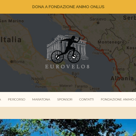
DONA A FONDAZIONE ANIMO ONLUS
A
PERCORSO
MARATONA
SPONSOR
CONTATTI
FONDAZIONE ANIMO 