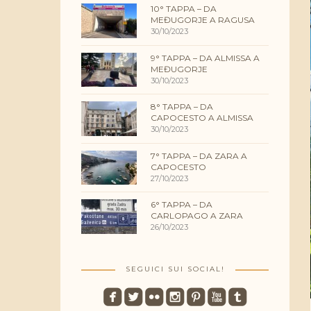
10° TAPPA – DA
MEĐUGORJE A RAGUSA
30/10/2023
9° TAPPA – DA ALMISSA A
MEĐUGORJE
30/10/2023
8° TAPPA – DA
CAPOCESTO A ALMISSA
30/10/2023
7° TAPPA – DA ZARA A
CAPOCESTO
27/10/2023
6° TAPPA – DA
CARLOPAGO A ZARA
26/10/2023
SEGUICI SUI SOCIAL!
roundedfacebook
roundedtwitterbird
roundedflickr
roundedinstagram
roundedpinterest
roundedyoutube
roundedtumblr