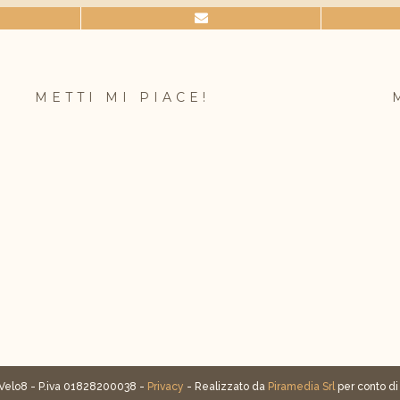
METTI MI PIACE!
Velo8 - P.iva 01828200038 -
Privacy
- Realizzato da
Piramedia Srl
per conto d