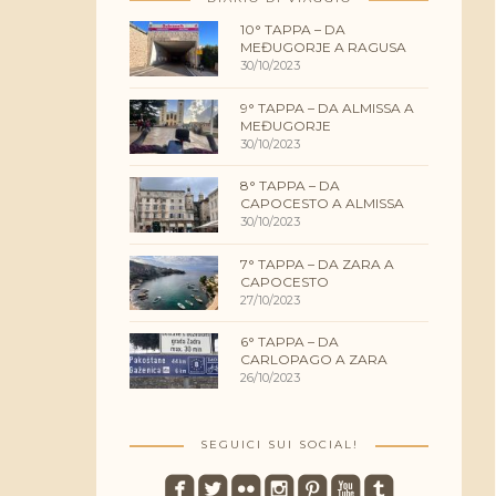
10° TAPPA – DA
MEĐUGORJE A RAGUSA
30/10/2023
9° TAPPA – DA ALMISSA A
MEĐUGORJE
30/10/2023
8° TAPPA – DA
CAPOCESTO A ALMISSA
30/10/2023
7° TAPPA – DA ZARA A
CAPOCESTO
27/10/2023
6° TAPPA – DA
CARLOPAGO A ZARA
26/10/2023
SEGUICI SUI SOCIAL!
roundedfacebook
roundedtwitterbird
roundedflickr
roundedinstagram
roundedpinterest
roundedyoutube
roundedtumblr