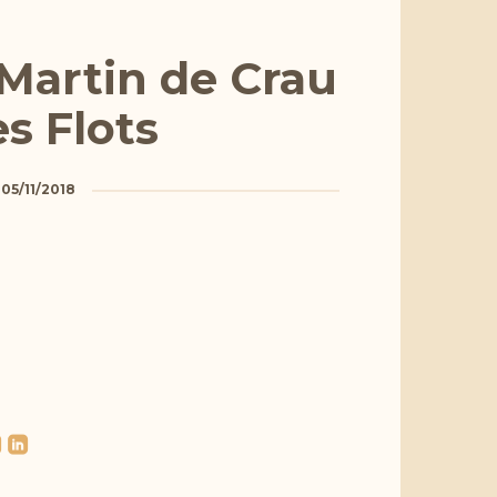
 Martin de Crau
es Flots
a
05/11/2018
l
roundedlinkedin