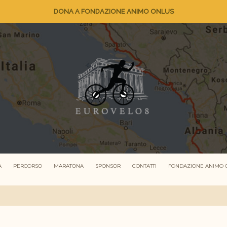
DONA A FONDAZIONE ANIMO ONLUS
A
PERCORSO
MARATONA
SPONSOR
CONTATTI
FONDAZIONE ANIMO 