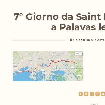
7° Giorno da Saint
a Palavas l
Di
cicloturismo
in dat
roundedfacebook
roundedtwitterbird
roundedgoogleplus
roundedpinterest
roundedemai
TAGS