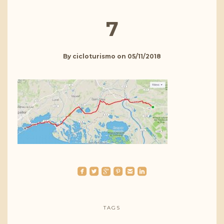
7
By
cicloturismo
on
05/11/2018
roundedfacebook
roundedtwitterbird
roundedgoogleplus
roundedpinterest
roundedemail
roundedlinkedin
TAGS