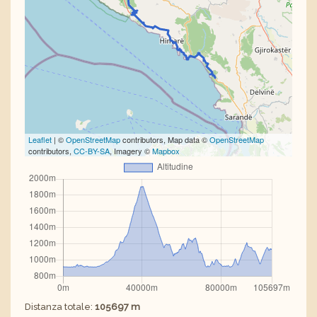
Leaflet
| ©
OpenStreetMap
contributors, Map data ©
OpenStreetMap
contributors,
CC-BY-SA
, Imagery ©
Mapbox
Distanza totale:
105697 m