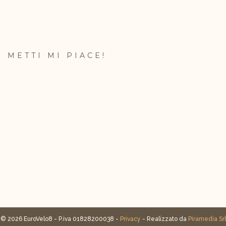
METTI MI PIACE!
© 2026 EuroVelo8 - P.iva 01828200038 -
Privacy
- Realizzato da
Piramedia Srl