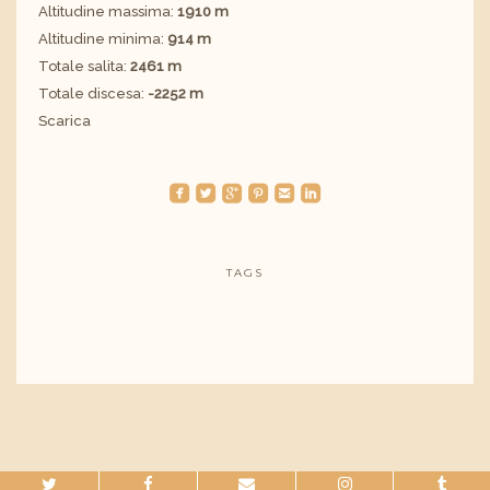
Altitudine massima:
1910 m
Altitudine minima:
914 m
Totale salita:
2461 m
Totale discesa:
-2252 m
Scarica
roundedfacebook
roundedtwitterbird
roundedgoogleplus
roundedpinterest
roundedemail
roundedlinkedin
TAGS