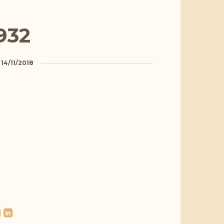
932
a
14/11/2018
l
roundedlinkedin