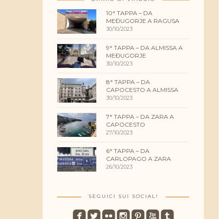
10° TAPPA – DA
MEĐUGORJE A RAGUSA
30/10/2023
9° TAPPA – DA ALMISSA A
MEĐUGORJE
30/10/2023
8° TAPPA – DA
CAPOCESTO A ALMISSA
30/10/2023
7° TAPPA – DA ZARA A
CAPOCESTO
27/10/2023
6° TAPPA – DA
CARLOPAGO A ZARA
26/10/2023
SEGUICI SUI SOCIAL!
roundedfacebook
roundedtwitterbird
roundedflickr
roundedinstagram
roundedpinterest
roundedyoutube
roundedtumblr