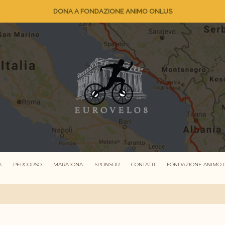
DONA A FONDAZIONE ANIMO ONLUS
A
PERCORSO
MARATONA
SPONSOR
CONTATTI
FONDAZIONE ANIMO 