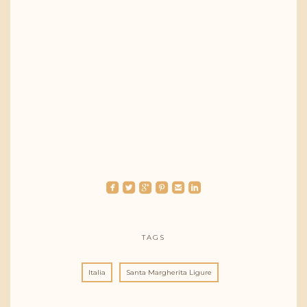
roundedfacebook
roundedtwitterbird
roundedgoogleplus
roundedpinterest
roundedemail
roundedlinkedin
TAGS
Italia
Santa Margherita Ligure