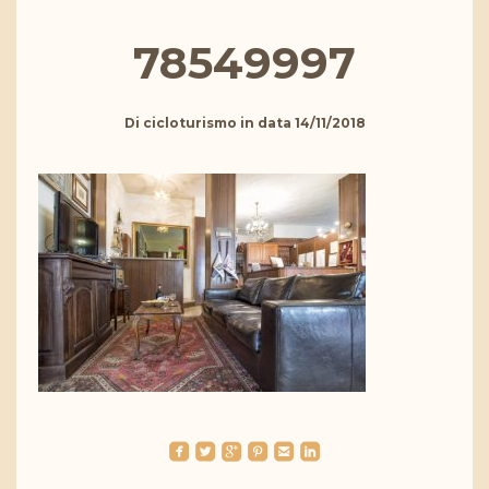
78549997
Di
cicloturismo
in data
14/11/2018
roundedfacebook
roundedtwitterbird
roundedgoogleplus
roundedpinterest
roundedemail
roundedlinkedin