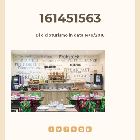
161451563
Di
cicloturismo
in data
14/11/2018
roundedfacebook
roundedtwitterbird
roundedgoogleplus
roundedpinterest
roundedemail
roundedlinkedin