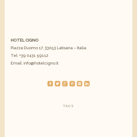
HOTEL CIGNO
Piazza Duomo 17, 33053 Latisana – Italia
Tel:
+39 0431 59112
Email:
info@hotelcigno.it
roundedfacebook
roundedtwitterbird
roundedgoogleplus
roundedpinterest
roundedemail
roundedlinkedin
TAGS