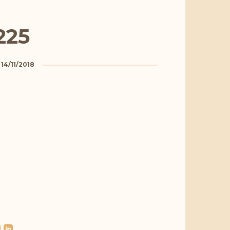
225
a
14/11/2018
l
roundedlinkedin