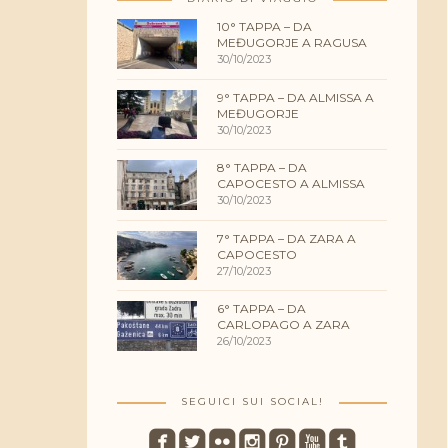
10° TAPPA – DA
MEĐUGORJE A RAGUSA
30/10/2023
9° TAPPA – DA ALMISSA A
MEĐUGORJE
30/10/2023
8° TAPPA – DA
CAPOCESTO A ALMISSA
30/10/2023
7° TAPPA – DA ZARA A
CAPOCESTO
27/10/2023
6° TAPPA – DA
CARLOPAGO A ZARA
26/10/2023
SEGUICI SUI SOCIAL!
roundedfacebook
roundedtwitterbird
roundedflickr
roundedinstagram
roundedpinterest
roundedyoutube
roundedtumblr