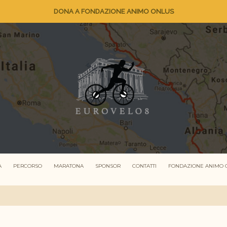
DONA A FONDAZIONE ANIMO ONLUS
A
PERCORSO
MARATONA
SPONSOR
CONTATTI
FONDAZIONE ANIMO 