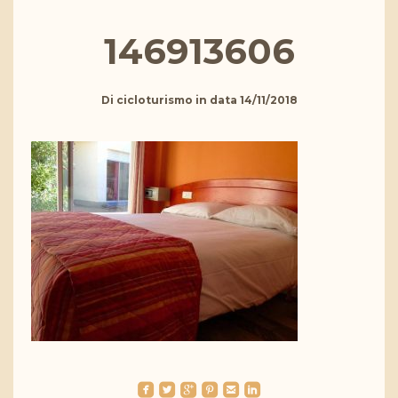
146913606
Di
cicloturismo
in data
14/11/2018
roundedfacebook
roundedtwitterbird
roundedgoogleplus
roundedpinterest
roundedemail
roundedlinkedin