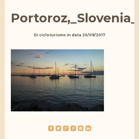
Portoroz,_Slovenia_
Di
cicloturismo
in data
20/09/2017
roundedfacebook
roundedtwitterbird
roundedgoogleplus
roundedpinterest
roundedemail
roundedlinkedin