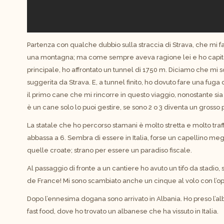
Partenza con qualche dubbio sulla straccia di Strava, che mi f
una montagna; ma come sempre aveva ragione lei e ho capito 
principale, ho affrontato un tunnel di 1750 m. Diciamo che mi 
suggerita da Strava. E, a tunnel finito, ho dovuto fare una fug
il primo cane che mi rincorre in questo viaggio, nonostante sia 
è un cane solo lo puoi gestire, se sono 2 o 3 diventa un grosso
La statale che ho percorso stamani è molto stretta e molto traff
abbassa a 6. Sembra di essere in Italia, forse un capellino m
quelle croate; strano per essere un paradiso fiscale.
Al passaggio di fronte a un cantiere ho avuto un tifo da stadio,
de France! Mi sono scambiato anche un cinque al volo con l’ope
Dopo l’ennesima dogana sono arrivato in Albania. Ho preso l’al
fast food, dove ho trovato un albanese che ha vissuto in Italia.