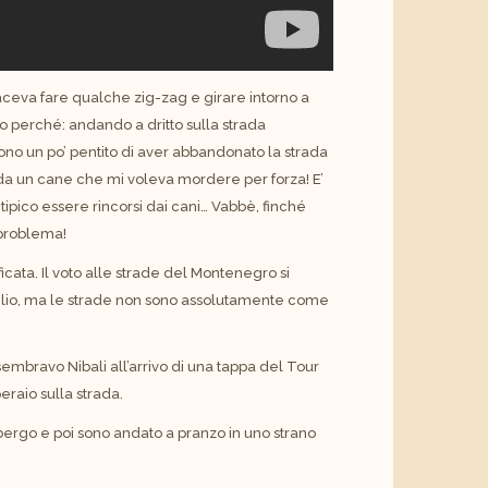
aceva fare qualche zig-zag e girare intorno a
perché: andando a dritto sulla strada
sono un po’ pentito di aver abbandonato la strada
a da un cane che mi voleva mordere per forza! E’
tipico essere rincorsi dai cani… Vabbè, finché
 problema!
icata. Il voto alle strade del Montenegro si
eglio, ma le strade non sono assolutamente come
 sembravo Nibali all’arrivo di una tappa del Tour
raio sulla strada.
bergo e poi sono andato a pranzo in uno strano