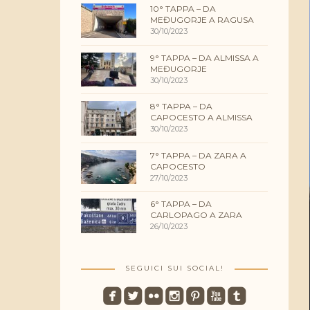
10° TAPPA – DA
MEĐUGORJE A RAGUSA
30/10/2023
9° TAPPA – DA ALMISSA A
MEĐUGORJE
30/10/2023
8° TAPPA – DA
CAPOCESTO A ALMISSA
30/10/2023
7° TAPPA – DA ZARA A
CAPOCESTO
27/10/2023
6° TAPPA – DA
CARLOPAGO A ZARA
26/10/2023
SEGUICI SUI SOCIAL!
roundedfacebook
roundedtwitterbird
roundedflickr
roundedinstagram
roundedpinterest
roundedyoutube
roundedtumblr