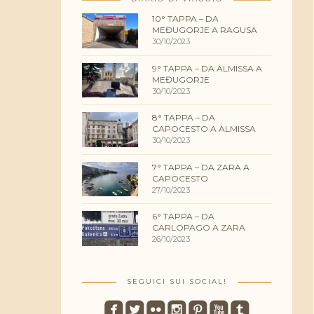
10° TAPPA – DA
MEĐUGORJE A RAGUSA
30/10/2023
9° TAPPA – DA ALMISSA A
MEĐUGORJE
30/10/2023
8° TAPPA – DA
CAPOCESTO A ALMISSA
30/10/2023
7° TAPPA – DA ZARA A
CAPOCESTO
27/10/2023
6° TAPPA – DA
CARLOPAGO A ZARA
26/10/2023
SEGUICI SUI SOCIAL!
roundedfacebook
roundedtwitterbird
roundedflickr
roundedinstagram
roundedpinterest
roundedyoutube
roundedtumblr