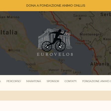
DONA A FONDAZIONE ANIMO ONLUS
A
PERCORSO
MARATONA
SPONSOR
CONTATTI
FONDAZIONE ANIMO 