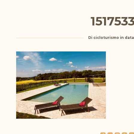
151753
Di
cicloturismo
in dat