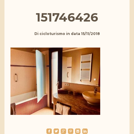
151746426
Di
cicloturismo
in data
15/11/2018
roundedfacebook
roundedtwitterbird
roundedgoogleplus
roundedpinterest
roundedemail
roundedlinkedin