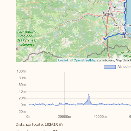
Leaflet
| ©
OpenStreetMap
contributors, Map data
Distanza totale:
102525 m