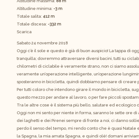
Altitudine massima:
88 m
Altitudine minima:
-3 m
Totale salita:
412 m
Totale discesa:
-332 m
Scarica
Sabato 24 novembre 2018
Oggi c’è il sole e questo è già di buon auspicio! La tappa di oggi
tranquilla; dovremmo attraversare diversi bacini, tutti su ciclabil
chilometri di ciclabile è veramente strano, non ci siamo assol
veramente un’operazione intelligente, un’operazione lungimira
sposteranno in bicicletta, quindi dobbiamo pensare di creare pi
Per tutti coloro che intendono girare il mondo in bicicletta, s
questo mezzo per andare al lavoro, o per fare piccoli spostam
Tra le altre cose è il sistema più bello, salutare ed ecologico
Oggi non mi sento per niente in forma, saranno le sette ore d
dei laghetti e dei Pirenei sempre di fronte a noi, ci danno solli
perdo il senso del tempo, mi rendo conto che è quasi Natale ed i
la Spagna, la mia amata Spagna, e quindi olè! domani arrivia