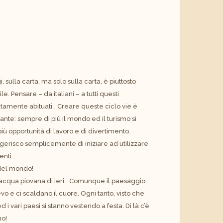
, sulla carta, ma solo sulla carta, è piuttosto
e. Pensare – da italiani – a tutti questi
utamente abituati… Creare queste ciclo vie è
nte: sempre di più il mondo ed il turismo si
ù opportunità di lavoro e di divertimento.
uggerisco semplicemente di iniziare ad utilizzare
enti…
 del mondo!
i acqua piovana di ieri… Comunque il paesaggio
evo e ci scaldano il cuore. Ogni tanto, visto che
 vari paesi si stanno vestendo a festa. Di là c’è
mo!