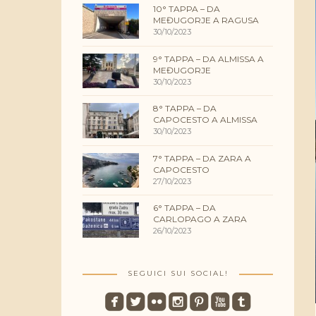
10° TAPPA – DA
MEĐUGORJE A RAGUSA
30/10/2023
9° TAPPA – DA ALMISSA A
MEĐUGORJE
30/10/2023
8° TAPPA – DA
CAPOCESTO A ALMISSA
30/10/2023
7° TAPPA – DA ZARA A
CAPOCESTO
27/10/2023
6° TAPPA – DA
CARLOPAGO A ZARA
26/10/2023
SEGUICI SUI SOCIAL!
roundedfacebook
roundedtwitterbird
roundedflickr
roundedinstagram
roundedpinterest
roundedyoutube
roundedtumblr