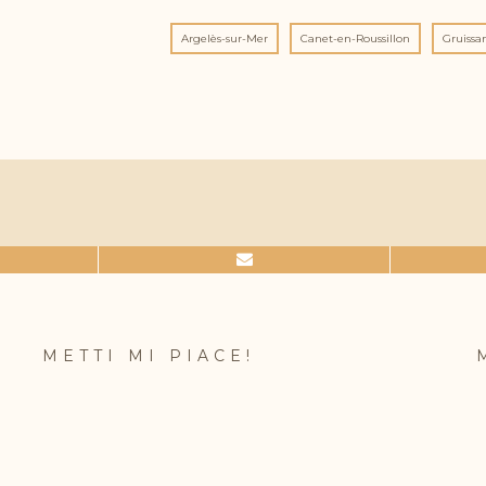
Argelès-sur-Mer
Canet-en-Roussillon
Gruissa
METTI MI PIACE!