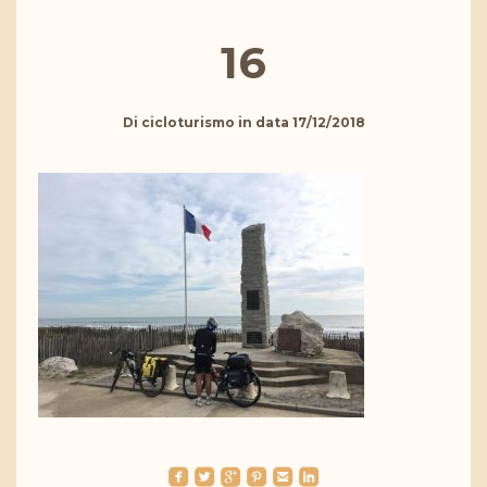
16
Di
cicloturismo
in data
17/12/2018
roundedfacebook
roundedtwitterbird
roundedgoogleplus
roundedpinterest
roundedemail
roundedlinkedin