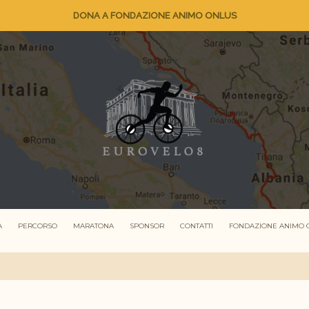
DONA A FONDAZIONE ANIMO ONLUS
A
PERCORSO
MARATONA
SPONSOR
CONTATTI
FONDAZIONE ANIMO 