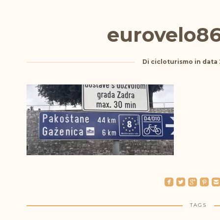
eurovelo8
Di
cicloturismo
in data
roundedfacebook
roundedtwitterbird
roundedgoogleplus
roundedpinterest
roundedemai
TAGS