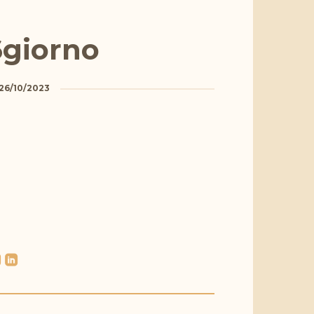
6giorno
26/10/2023
l
roundedlinkedin