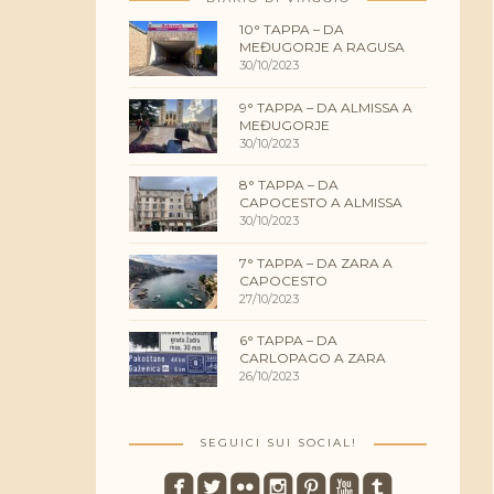
10° TAPPA – DA
MEĐUGORJE A RAGUSA
30/10/2023
9° TAPPA – DA ALMISSA A
MEĐUGORJE
30/10/2023
8° TAPPA – DA
CAPOCESTO A ALMISSA
30/10/2023
7° TAPPA – DA ZARA A
CAPOCESTO
27/10/2023
6° TAPPA – DA
CARLOPAGO A ZARA
26/10/2023
SEGUICI SUI SOCIAL!
roundedfacebook
roundedtwitterbird
roundedflickr
roundedinstagram
roundedpinterest
roundedyoutube
roundedtumblr