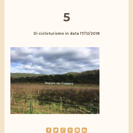
5
Di
cicloturismo
in data
17/12/2018
roundedfacebook
roundedtwitterbird
roundedgoogleplus
roundedpinterest
roundedemail
roundedlinkedin