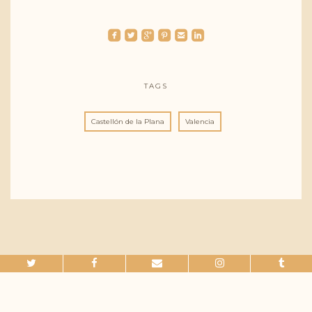
roundedfacebook
roundedtwitterbird
roundedgoogleplus
roundedpinterest
roundedemail
roundedlinkedin
TAGS
Castellón de la Plana
Valencia