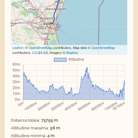
Leaflet
| ©
OpenStreetMap
contributors, Map data ©
OpenStreetMap
contributors,
CC-BY-SA
, Imagery ©
Mapbox
Distanza totale:
75755 m
Altitudine massima:
56 m
Altitudine minima:
4 m