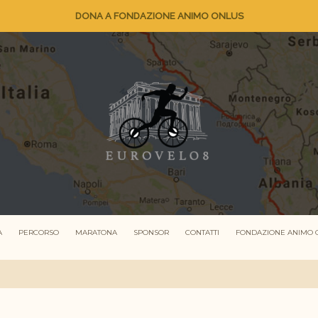
DONA A FONDAZIONE ANIMO ONLUS
A
PERCORSO
MARATONA
SPONSOR
CONTATTI
FONDAZIONE ANIMO 