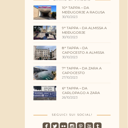
10° TAPPA – DA
MEĐUGORJE A RAGUSA
30/10/2023
9° TAPPA – DA ALMISSA A
MEĐUGORJE
30/10/2023
8° TAPPA – DA
CAPOCESTO A ALMISSA
30/10/2023
7° TAPPA – DA ZARA A
CAPOCESTO
27/10/2023
6° TAPPA – DA
CARLOPAGO A ZARA
26/10/2023
SEGUICI SUI SOCIAL!
roundedfacebook
roundedtwitterbird
roundedflickr
roundedinstagram
roundedpinterest
roundedyoutube
roundedtumblr