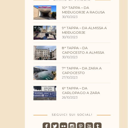
10° TAPPA – DA
MEĐUGORJE A RAGUSA
30/10/2023
9° TAPPA – DA ALMISSA A
MEĐUGORJE
30/10/2023
8° TAPPA – DA
CAPOCESTO A ALMISSA
30/10/2023
7° TAPPA – DA ZARA A
CAPOCESTO
27/10/2023
6° TAPPA – DA
CARLOPAGO A ZARA
26/10/2023
SEGUICI SUI SOCIAL!
roundedfacebook
roundedtwitterbird
roundedflickr
roundedinstagram
roundedpinterest
roundedyoutube
roundedtumblr