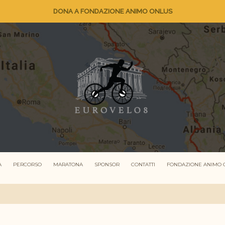
DONA A FONDAZIONE ANIMO ONLUS
A
PERCORSO
MARATONA
SPONSOR
CONTATTI
FONDAZIONE ANIMO 