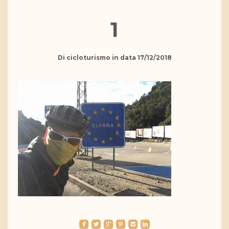
1
Di
cicloturismo
in data
17/12/2018
roundedfacebook
roundedtwitterbird
roundedgoogleplus
roundedpinterest
roundedemail
roundedlinkedin