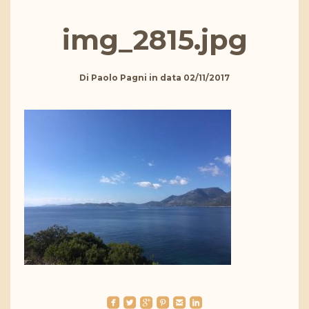
img_2815.jpg
Di
Paolo Pagni
in data
02/11/2017
roundedfacebook
roundedtwitterbird
roundedgoogleplus
roundedpinterest
roundedemail
roundedlinkedin