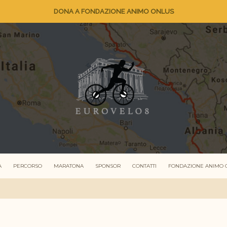
DONA A FONDAZIONE ANIMO ONLUS
A
PERCORSO
MARATONA
SPONSOR
CONTATTI
FONDAZIONE ANIMO 