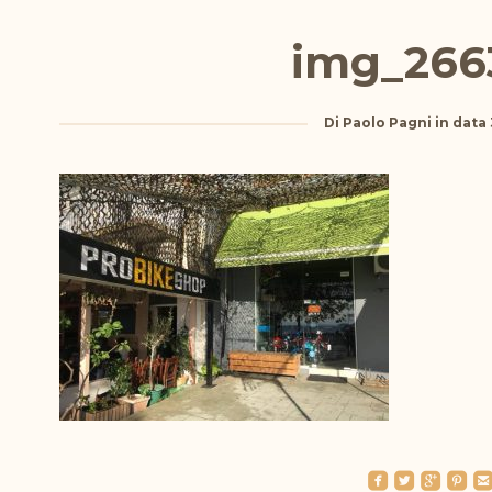
img_266
Di
Paolo Pagni
in data
roundedfacebook
roundedtwitterbird
roundedgoogleplus
roundedpinterest
roundedemai