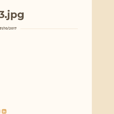
3.jpg
31/10/2017
l
roundedlinkedin