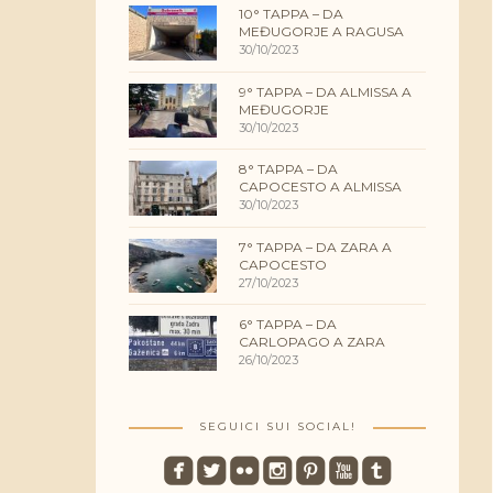
10° TAPPA – DA
MEĐUGORJE A RAGUSA
30/10/2023
9° TAPPA – DA ALMISSA A
MEĐUGORJE
30/10/2023
8° TAPPA – DA
CAPOCESTO A ALMISSA
30/10/2023
7° TAPPA – DA ZARA A
CAPOCESTO
27/10/2023
6° TAPPA – DA
CARLOPAGO A ZARA
26/10/2023
SEGUICI SUI SOCIAL!
roundedfacebook
roundedtwitterbird
roundedflickr
roundedinstagram
roundedpinterest
roundedyoutube
roundedtumblr