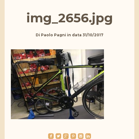
img_2656.jpg
Di
Paolo Pagni
in data
31/10/2017
roundedfacebook
roundedtwitterbird
roundedgoogleplus
roundedpinterest
roundedemail
roundedlinkedin