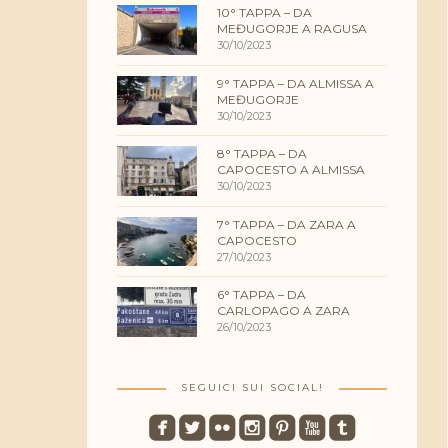
10° TAPPA – DA
MEĐUGORJE A RAGUSA
30/10/2023
9° TAPPA – DA ALMISSA A
MEĐUGORJE
30/10/2023
8° TAPPA – DA
CAPOCESTO A ALMISSA
30/10/2023
7° TAPPA – DA ZARA A
CAPOCESTO
27/10/2023
6° TAPPA – DA
CARLOPAGO A ZARA
26/10/2023
SEGUICI SUI SOCIAL!
roundedfacebook
roundedtwitterbird
roundedflickr
roundedinstagram
roundedpinterest
roundedyoutube
roundedtumblr