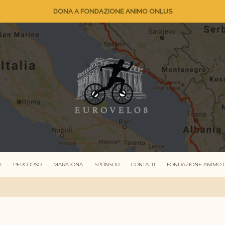
DONA A FONDAZIONE ANIMO ONLUS
A
PERCORSO
MARATONA
SPONSOR
CONTATTI
FONDAZIONE ANIMO 