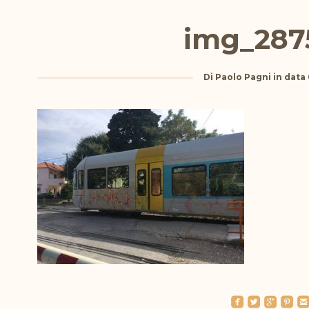
img_287
Di
Paolo Pagni
in data
roundedfacebook
roundedtwitterbird
roundedgoogleplus
roundedpinterest
roundedemai