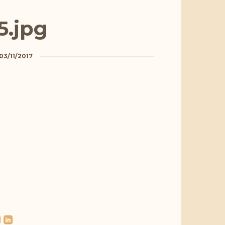
5.jpg
03/11/2017
l
roundedlinkedin