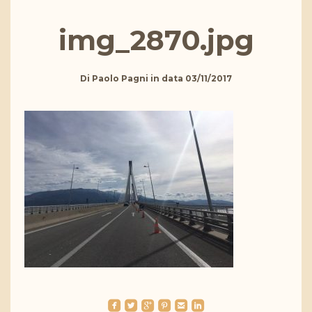
img_2870.jpg
Di
Paolo Pagni
in data
03/11/2017
roundedfacebook
roundedtwitterbird
roundedgoogleplus
roundedpinterest
roundedemail
roundedlinkedin