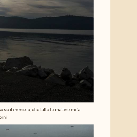
so sia il menisco, che tutte le mattine mi fa
rni.