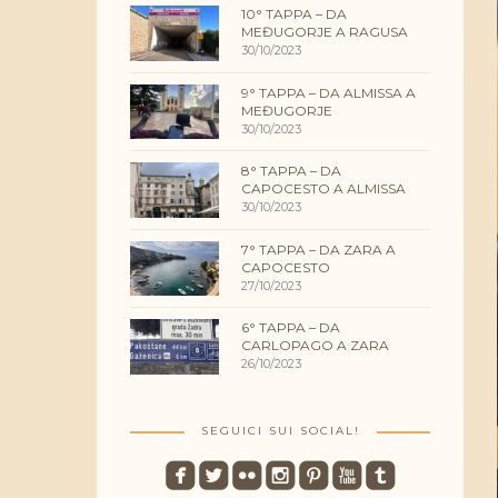
10° TAPPA – DA
MEĐUGORJE A RAGUSA
30/10/2023
9° TAPPA – DA ALMISSA A
MEĐUGORJE
30/10/2023
8° TAPPA – DA
CAPOCESTO A ALMISSA
30/10/2023
7° TAPPA – DA ZARA A
CAPOCESTO
27/10/2023
6° TAPPA – DA
CARLOPAGO A ZARA
26/10/2023
SEGUICI SUI SOCIAL!
roundedfacebook
roundedtwitterbird
roundedflickr
roundedinstagram
roundedpinterest
roundedyoutube
roundedtumblr