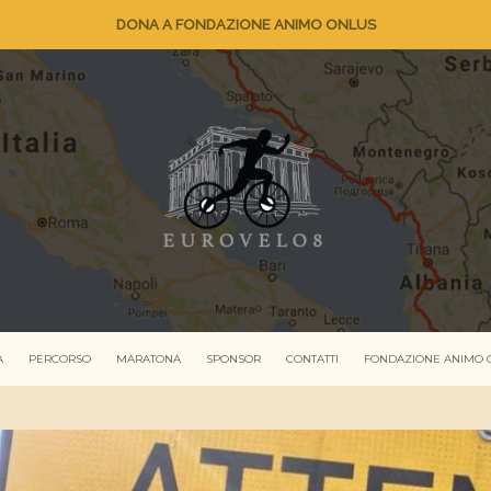
DONA A FONDAZIONE ANIMO ONLUS
A
PERCORSO
MARATONA
SPONSOR
CONTATTI
FONDAZIONE ANIMO 