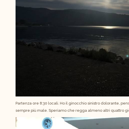
Partenza ore 8:30 locali. Ho il ginocchio sinistro dolorante, pen
sempre più male. Speriamo che regga almeno altri quattro gio