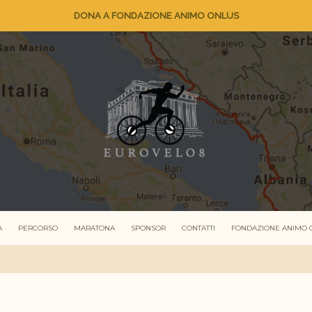
DONA A FONDAZIONE ANIMO ONLUS
A
PERCORSO
MARATONA
SPONSOR
CONTATTI
FONDAZIONE ANIMO 