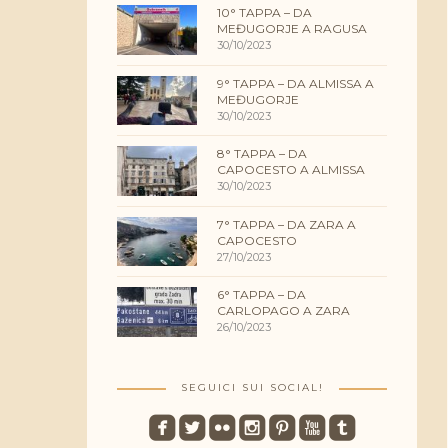
10° TAPPA – DA
MEĐUGORJE A RAGUSA
30/10/2023
9° TAPPA – DA ALMISSA A
MEĐUGORJE
30/10/2023
8° TAPPA – DA
CAPOCESTO A ALMISSA
30/10/2023
7° TAPPA – DA ZARA A
CAPOCESTO
27/10/2023
6° TAPPA – DA
CARLOPAGO A ZARA
26/10/2023
SEGUICI SUI SOCIAL!
roundedfacebook
roundedtwitterbird
roundedflickr
roundedinstagram
roundedpinterest
roundedyoutube
roundedtumblr