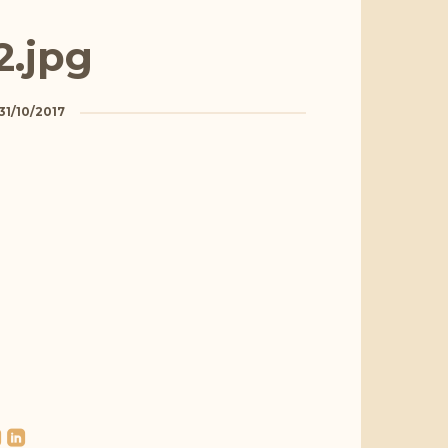
2.jpg
31/10/2017
l
roundedlinkedin