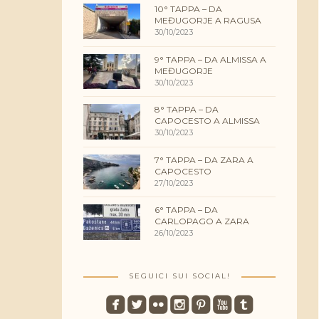
10° TAPPA – DA
MEĐUGORJE A RAGUSA
30/10/2023
9° TAPPA – DA ALMISSA A
MEĐUGORJE
30/10/2023
8° TAPPA – DA
CAPOCESTO A ALMISSA
30/10/2023
7° TAPPA – DA ZARA A
CAPOCESTO
27/10/2023
6° TAPPA – DA
CARLOPAGO A ZARA
26/10/2023
SEGUICI SUI SOCIAL!
roundedfacebook
roundedtwitterbird
roundedflickr
roundedinstagram
roundedpinterest
roundedyoutube
roundedtumblr