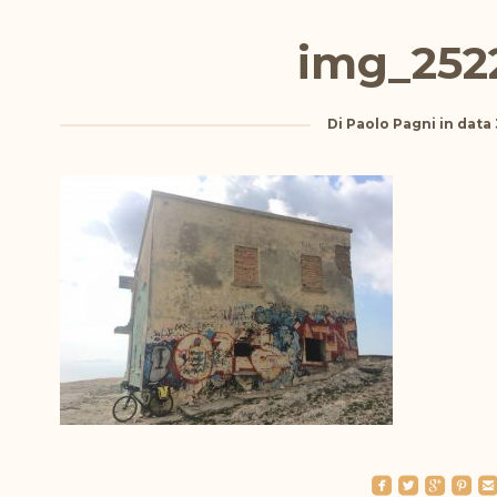
img_252
Di
Paolo Pagni
in data
roundedfacebook
roundedtwitterbird
roundedgoogleplus
roundedpinterest
roundedemai