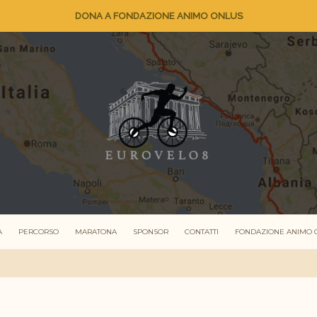
DONA A FONDAZIONE ANIMO ONLUS
A
PERCORSO
MARATONA
SPONSOR
CONTATTI
FONDAZIONE ANIMO 