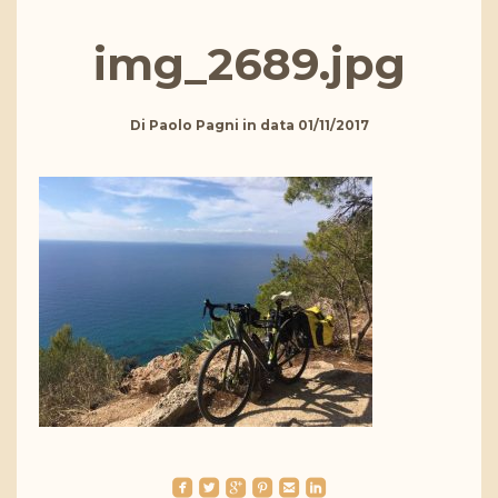
img_2689.jpg
Di
Paolo Pagni
in data
01/11/2017
roundedfacebook
roundedtwitterbird
roundedgoogleplus
roundedpinterest
roundedemail
roundedlinkedin