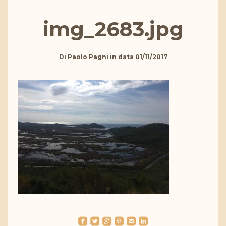
img_2683.jpg
Di
Paolo Pagni
in data
01/11/2017
roundedfacebook
roundedtwitterbird
roundedgoogleplus
roundedpinterest
roundedemail
roundedlinkedin