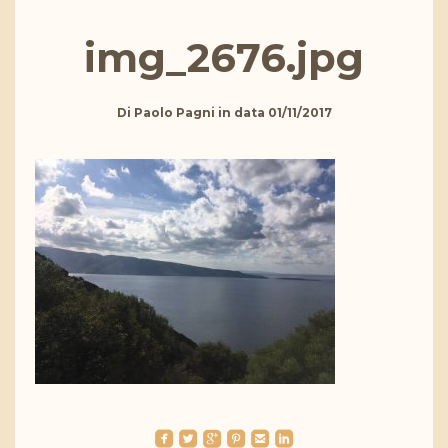
img_2676.jpg
Di
Paolo Pagni
in data
01/11/2017
roundedfacebook
roundedtwitterbird
roundedgoogleplus
roundedpinterest
roundedemail
roundedlinkedin