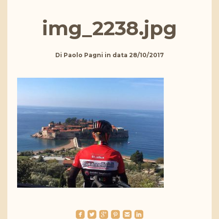
img_2238.jpg
Di
Paolo Pagni
in data
28/10/2017
roundedfacebook
roundedtwitterbird
roundedgoogleplus
roundedpinterest
roundedemail
roundedlinkedin