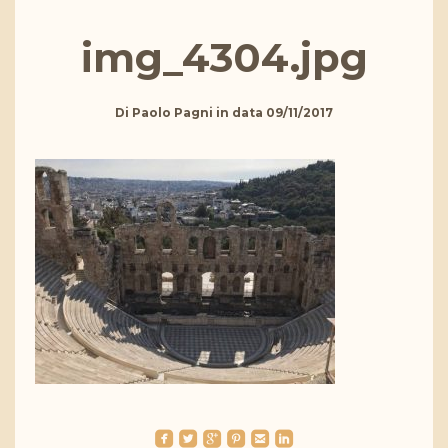
img_4304.jpg
Di
Paolo Pagni
in data
09/11/2017
roundedfacebook
roundedtwitterbird
roundedgoogleplus
roundedpinterest
roundedemail
roundedlinkedin