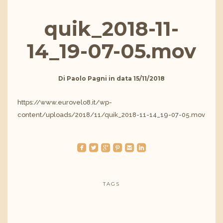
quik_2018-11-
14_19-07-05.mov
Di
Paolo Pagni
in data
15/11/2018
https://www.eurovelo8.it/wp-
content/uploads/2018/11/quik_2018-11-14_19-07-05.mov
roundedfacebook
roundedtwitterbird
roundedgoogleplus
roundedpinterest
roundedemail
roundedlinkedin
TAGS