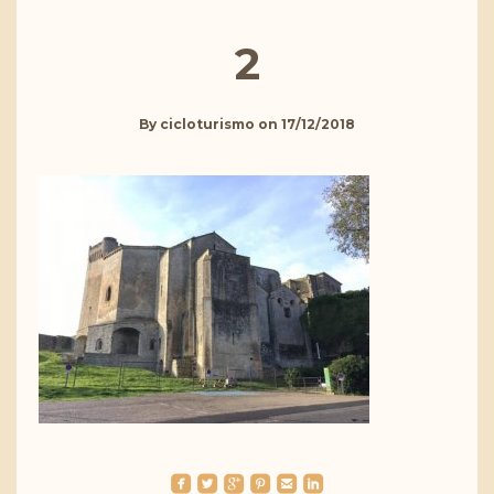
2
By
cicloturismo
on
17/12/2018
roundedfacebook
roundedtwitterbird
roundedgoogleplus
roundedpinterest
roundedemail
roundedlinkedin